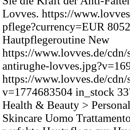
Sie die Kraft der Anti-Falt
Lovves.
https://www.lovves.
pflege?currency=EUR
805
Hautpflegeroutine
New
https://www.lovves.de/cdn/
antirughe-lovves.jpg?v=1
https://www.lovves.de/cdn/
v=1774683504
in_stock
33
Health & Beauty > Persona
Skincare Uomo Trattament