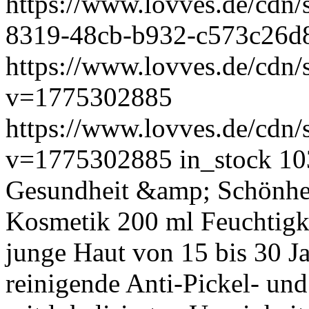
https://www.lovves.de/cdn/
8319-48cb-b932-c573c26d
https://www.lovves.de/cdn/
v=1775302885
https://www.lovves.de/cdn/s
v=1775302885
in_stock
10
Gesundheit &amp; Schönhei
Kosmetik
200 ml
Feuchtigk
junge Haut von 15 bis 30 J
reinigende Anti-Pickel- un