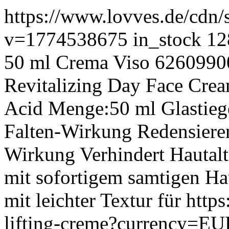
https://www.lovves.de/
v=1774538675
in_stock
12
50 ml
Crema Viso
6260990
Revitalizing Day Face Cre
Acid Menge:50 ml Glastiege
Falten-Wirkung Redensieren
Wirkung Verhindert Hautalt
mit sofortigem samtigen Hau
mit leichter Textur für
https
lifting-creme?currency=E