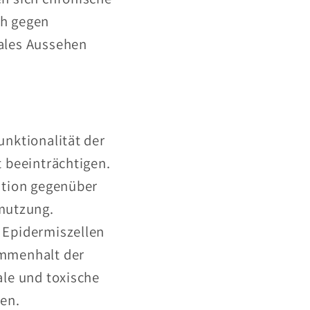
ch gegen
tales Aussehen
unktionalität der
t beeinträchtigen.
ition gegenüber
mutzung.
 Epidermiszellen
ammenhalt der
ale und toxische
gen.