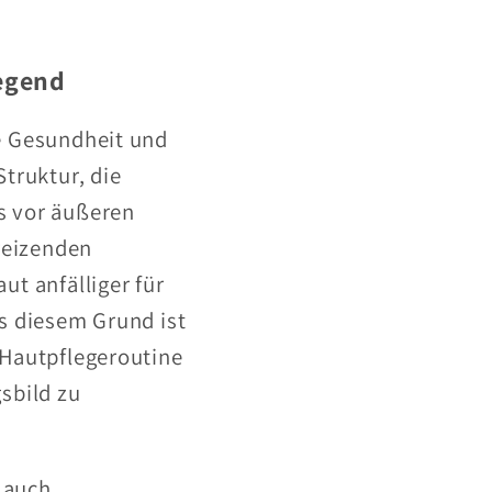
legend
ie Gesundheit und
Struktur, die
s vor äußeren
reizenden
ut anfälliger für
us diesem Grund ist
 Hautpflegeroutine
sbild zu
 auch,