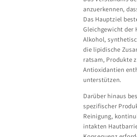
anzuerkennen, dass
Das Hauptziel best
Gleichgewicht der 
Alkohol, synthetis
die lipidische Zus
ratsam, Produkte z
Antioxidantien ent
unterstützen.
Darüber hinaus bes
spezifischer Produ
Reinigung, kontinu
intakten Hautbarri
Konsequenz erforde