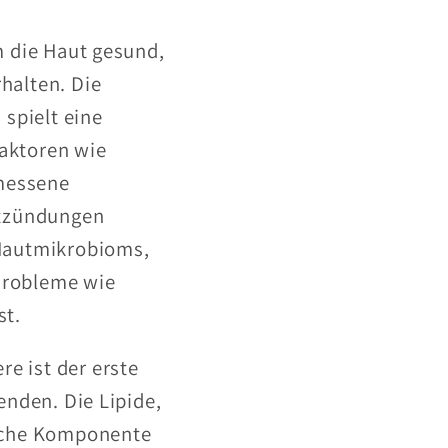
m die Haut gesund,
halten. Die
 spielt eine
aktoren wie
messene
ntzündungen
 Hautmikrobioms,
 Probleme wie
st.
e ist der erste
enden. Die Lipide,
liche Komponente