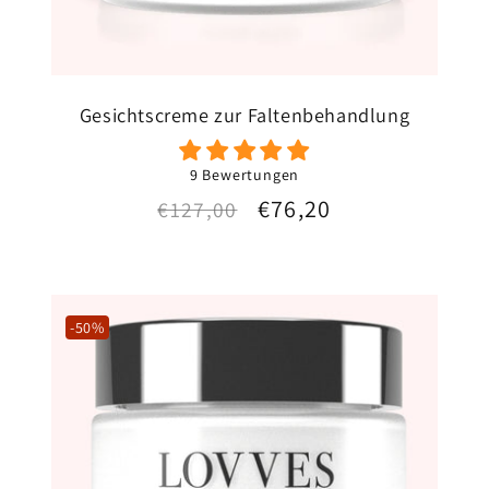
Gesichtscreme zur Faltenbehandlung
9 Bewertungen
Normaler
Verkaufspreis
€76,20
€127,00
Preis
-50%