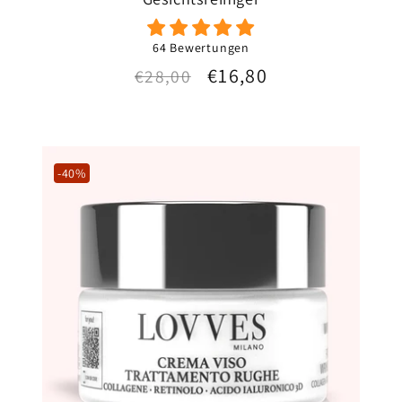
64 Bewertungen
Normaler
Verkaufspreis
€16,80
€28,00
Preis
-40%