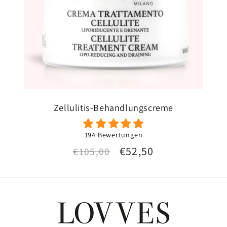
Zellulitis-Behandlungscreme
194 Bewertungen
Normaler
Verkaufspreis
€52,50
€105,00
Preis