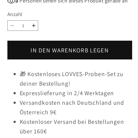
3
Personen sehen sich dieses Produkt gerade an
Anzahl
Anzahl
Verringere
Erhöhe
die
die
Menge
Menge
IN DEN WARENKORB LEGEN
für
für
Hautpflege
Hautpflege
für
für
🎁 Kostenloses LOVVES-Proben-Set zu
Unreine
Unreine
deiner Bestellung!
Haut
Haut
Expresslieferung in 2/4 Werktagen
Versandkosten nach Deutschland und
Österreich 9€
Kostenloser Versand bei Bestellungen
über 160€