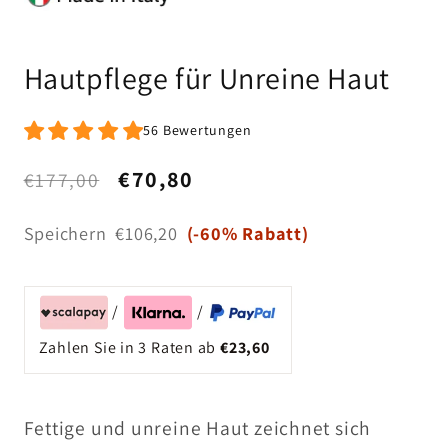
Hautpflege für Unreine Haut
56 Bewertungen
Normaler
Verkaufspreis
€70,80
€177,00
Preis
Speichern
€106,20
(
-60
% Rabatt)
/
/
Zahlen Sie in 3 Raten ab
€23,60
Fettige und unreine Haut zeichnet sich